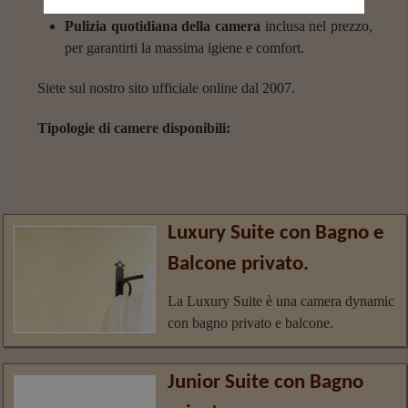
Pulizia quotidiana della camera
inclusa nel prezzo,
per garantirti la massima igiene e comfort.
Siete sul nostro sito ufficiale online dal 2007.
Tipologie di camere disponibili:
Luxury Suite con Bagno e
Balcone privato.
La Luxury Suite è una camera dynamic
con bagno privato e balcone.
Junior Suite con Bagno