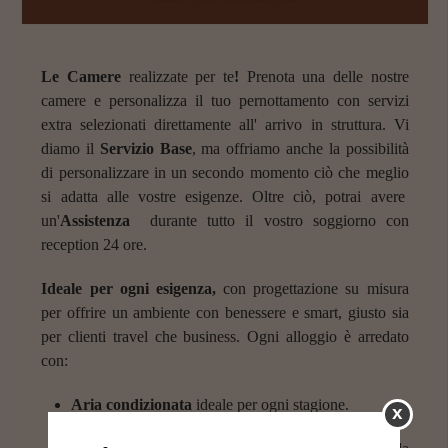
Le Camere
realizzate per te
!
Prenota una delle nostre
camere e personalizza il tuo pernottamento con servizi
extra selezionati direttamente all' arrivo in struttura. Vi
diamo il
Servizio Base
, ma offriamo anche la possibilità
di personalizzare in un secondo momento ciò che meglio
si adatta alle vostre esigenze. Oltre ciò, potrai avere
un'
Assistenza
durante tutto il vostro soggiorno con
reception 24 ore.
Ideale per ogni esigenza,
con progettazione su misura
per offrire un ambiente con benessere e smart, giusto sia
per clienti travel che business. Ogni alloggio è arredato
con:
Aria condizionata
ideale per ogni stagione.
x