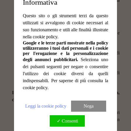
Macchina de luxe del caffè
,
bollitore
,
frigobar
da
Informativa
hotel e micro-onde.
Questo sito o gli strumenti terzi da questo
WiFi
con tim fibra ad alta velocità.
utilizzati si avvalgono di cookie necessari al
suo funzionamento e utili alle finalità illustrate
Televisore
in ogni camera a colori, phon, ferro e
nella cookie policy.
tavolo da stiro.
Google e le terze parti mostrate nella policy
utilizzeranno i tuoi dati personali e i cookie
Balcone privato
con tavolo e sedie per momenti di
per l'erogazione e la personalizzazione
degli annunci pubblicitari.
Seleziona uno
rilassamento.
dei pulsanti seguenti per negare o consentire
Bagno privato
in tutte le camere con doccia, set di
l'utilizzo dei cookie diversi da quelli
cortesia e asciugamani firmati.
indispensabili. Per saperne di più consulta la
cookie policy.
Inoltre, abbiamo dei Servizi ideali unici a Tarquinia,
come:
Leggi la cookie policy
Nega
Accettiamo ed diamo ospitalità anche a viaggiatori
con a seguito
animali
di tutte le taglie, per un
✓ Consenti
soggiorno
pet-friendly
.